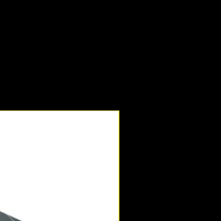
e una boca, aislada 18.0 mm,
e una boca, aislada 19.0 mm,
e una boca, aislada 22.0 mm,
e una boca, aislada 24.0 mm,
e una boca, aislada 27.0 mm,
e una boca, aislada 30.0 mm,
)
Novedad
e una boca, aislada 32.0 mm,
boca con rodillo y cremallera
le de manera variable de 0-30
061)
ntas