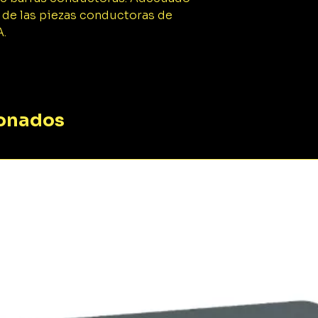
1x Llave plana d
r de las piezas conductoras de
175 mm (43038)
A.
1x Llave plana d
175 mm (43039)
1x Llave plana d
195 mm (43040)
1x Llave plana d
225 mm (43041)
ionados
1x Llave plana d
250 mm (43042)
1x Llave plana d
290 mm (43043
1x Llave plana d
310 mm (43044)
1x Llave de una 
electric ajustab
mm 250 mm (43
1x caja de herramie