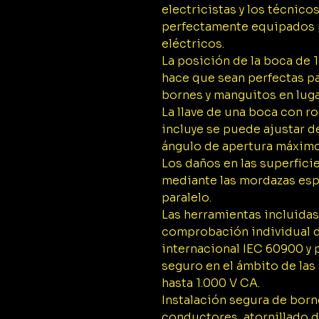
electricistas y los técnico
perfectamente equipados p
eléctricos.
La posición de la boca de 1
hace que sean perfectas pa
bornes y manguitos en luga
La llave de una boca con ro
incluye se puede ajustar de
ángulo de apertura máxim
Los daños en las superfici
mediante las mordazas esp
paralelo.
Las herramientas incluidas
comprobación individual 
internacional IEC 60900 y 
seguro en el ámbito de las
hasta 1.000 V CA.
Instalación segura de bor
conductores, atornillado 