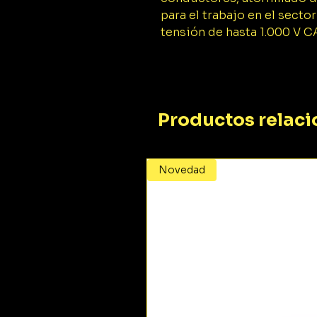
para el trabajo en el secto
tensión de hasta 1.000 V C
Productos relac
Novedad