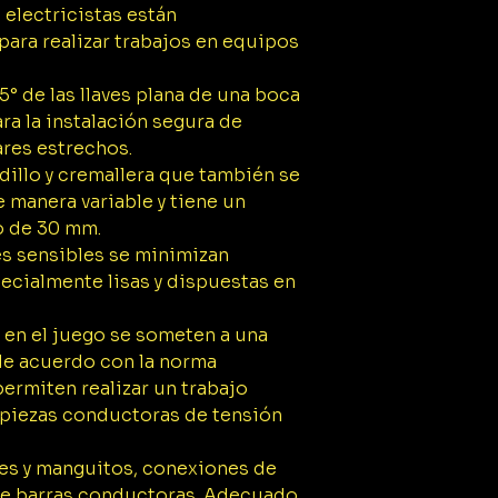
s electricistas están
90 mm (43027)
1x Llave plana d
ara realizar trabajos en equipos
100 mm (43028)
1x Llave plana d
5° de las llaves plana de una boca
100 mm (43029)
ra la instalación segura de
1x Llave plana d
res estrechos.
110 mm (43030)
dillo y cremallera que también se
1x Llave plana d
 manera variable y tiene un
110 mm (43031)
1x Llave plana d
o de 30 mm.
130 mm (43032)
es sensibles se minimizan
1x Llave plana d
ecialmente lisas y dispuestas en
135 mm (43033)
1x Llave plana d
 en el juego se someten a una
145 mm (43034)
de acuerdo con la norma
1x Llave plana d
permiten realizar un trabajo
150 mm (43035)
1x Llave plana d
 piezas conductoras de tensión
160 mm (43036)
1x Llave plana d
nes y manguitos, conexiones de
160 mm (43037)
de barras conductoras. Adecuado