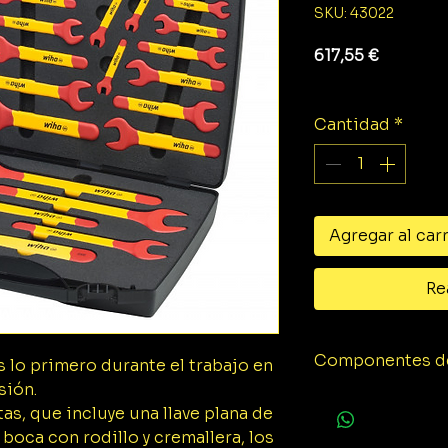
SKU: 43022
Precio
617,55 €
Impuesto exclu
Cantidad
*
Agregar al car
Re
Componentes de
s lo primero durante el trabajo en
sión.
1x Llave plana d
as, que incluye una llave plana de
90 mm (43026)
 boca con rodillo y cremallera, los
1x Llave plana d