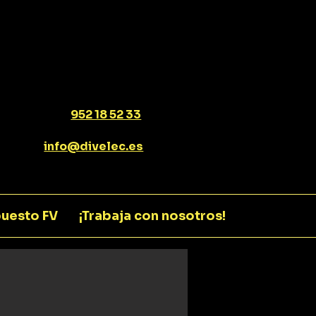
952 18 52 33
info@divelec.es
uesto FV
¡Trabaja con nosotros!