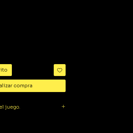
ido
rito
alizar compra
l juego.
e una boca, aislada 6.0 mm,
e una boca, aislada 7.0 mm,