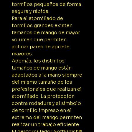
tornillos pequeños de forma
segura y rápida.
Para el atornillado de
tornillos grandes existen
tamaños de mango de mayor
volumen que permiten
aplicar pares de apriete
mayores.
Además, los distintos
tamaños de mango están
adaptados a la mano siempre
del mismo tamaño de los
profesionales que realizan el
atornillado. La protección
contra rodadura y el símbolo
de tornillo impreso en el
extremo del mango permiten
realizar un trabajo eficiente.
El destornillador SoftFinish®