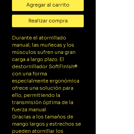
Agregar al carrito
Realizar compra
Durante el atornillado
manual, las muñecas y los
músculos sufren una gran
carga a largo plazo. El
destornillador SoftFinish®
con una forma
especialmente ergonómica
ofrece una solución para
ello, permitiendo la
transmisión óptima de la
fuerza manual.
Gracias a los tamaños de
mango largos y estrechos se
pueden atornillar los