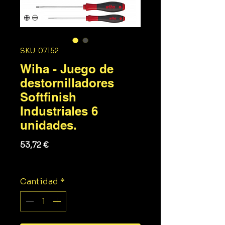
SKU: 07152
Wiha - Juego de
destornilladores
Softfinish
Industriales 6
unidades.
Precio
53,72 €
Impuesto excluido
Cantidad
*