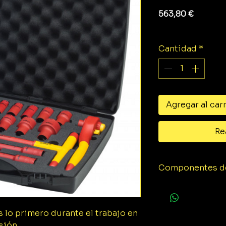
Precio
563,80 €
Impuesto exclu
Cantidad
*
Agregar al car
Re
Componentes de
1x Adaptador pa
llaves de vaso 
1x Llave de carra
s lo primero durante el trabajo en
conmutables 1/2
sión.