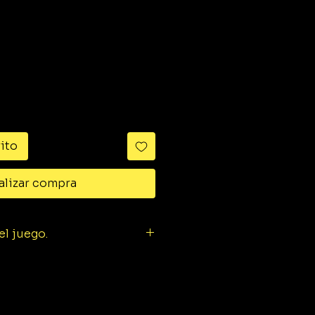
ido
rito
alizar compra
l juego.
ra mango corredizo aislado para
(43063)
ca aislada para llaves de vaso
" (43053)