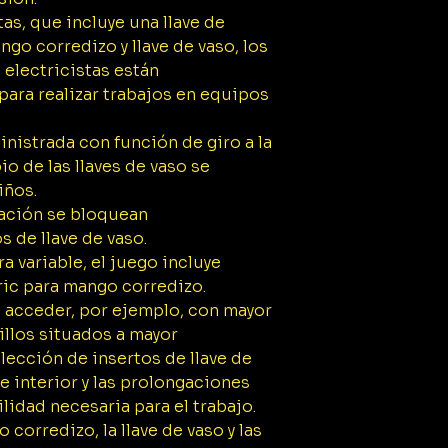
1x Prolongación 
as, que incluye una llave de
llaves de vaso 
go corredizo y llave de vaso, los
1x Prolongación 
s electricistas están
llaves de vaso 
1x Inserto de ll
ara realizar trabajos en equipos
exterior de 1/2"
1x Inserto de ll
inistrada con función de giro a la
exterior de 1/2"
o de las llaves de vaso se
1x Inserto de ll
iños.
exterior de 1/2"
vación se bloquean
1x Inserto de ll
 de llave de vaso.
exterior de 1/2"
1x Inserto de ll
 variable, el juego incluye
exterior de 1/2"
ric para mango corredizo.
1x Inserto de ll
 acceder, por ejemplo, con mayor
exterior de 1/2"
nillos situados a mayor
1x Inserto de ll
lección de insertos de llave de
exterior de 1/2"
e interior y las prolongaciones
1x Inserto de ll
ilidad necesaria para el trabajo.
exterior de 1/2"
1x Inserto de ll
o corredizo, la llave de vaso y las
exterior de 1/2"