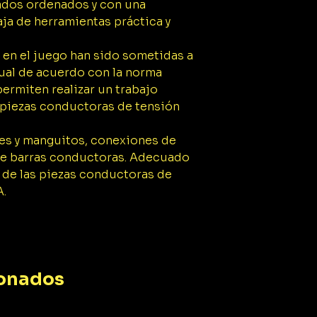
ados ordenados y con una
1x Inserto de ll
aja de herramientas práctica y
exterior de 1/2"
1x Inserto de ll
 en el juego han sido sometidas a
exterior de 1/2"
al de acuerdo con la norma
1x Inserto de ll
permiten realizar un trabajo
exterior de 1/2"
1x Inserto de ll
 piezas conductoras de tensión
exterior de 1/2"
1x Inserto de ll
nes y manguitos, conexiones de
exterior de 1/2"
de barras conductoras. Adecuado
1x Inserto de ll
r de las piezas conductoras de
exterior de 1/2"
A.
1x Inserto de ll
exterior de 1/2"
1x caja de herramie
ionados