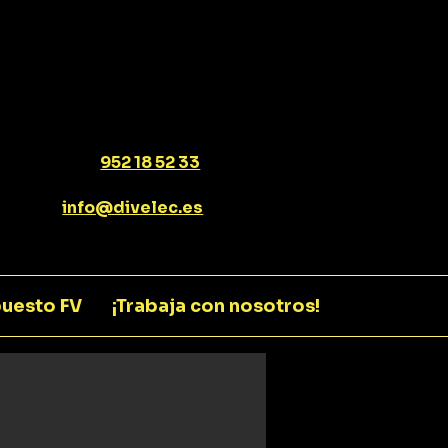
952 18 52 33
info@divelec.es
uesto FV
¡Trabaja con nosotros!