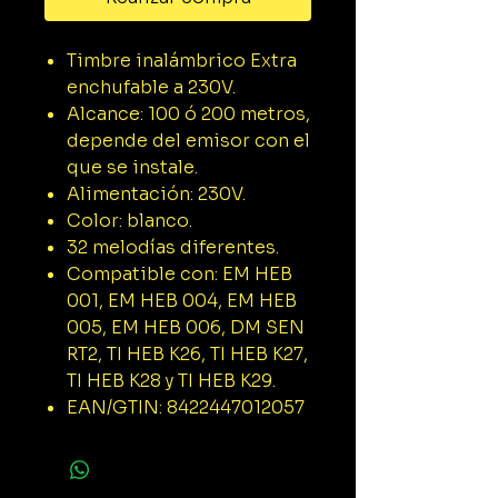
Timbre inalámbrico Extra
enchufable a 230V.
Alcance: 100 ó 200 metros,
depende del emisor con el
que se instale.
Alimentación: 230V.
Color: blanco.
32 melodías diferentes.
Compatible con: EM HEB
001, EM HEB 004, EM HEB
005, EM HEB 006, DM SEN
RT2, TI HEB K26, TI HEB K27,
TI HEB K28 y TI HEB K29.
EAN/GTIN: 8422447012057