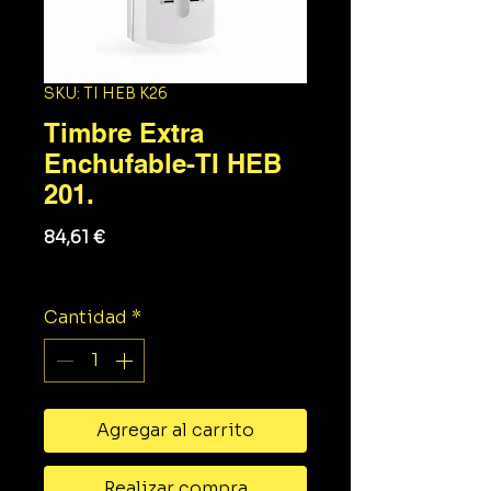
SKU: TI HEB K26
Timbre Extra
Enchufable-TI HEB
201.
Precio
84,61 €
Impuesto excluido
Cantidad
*
Agregar al carrito
Realizar compra