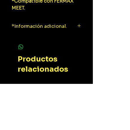
*Compatible con FERMAX
MEET.
*Información adicional.
Ficha técnica.
Productos
relacionados
Novedad
Novedad