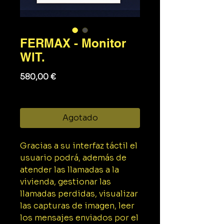
FERMAX - Monitor
WIT.
Precio
580,00 €
Impuesto excluido
Agotado
Gracias a su interfaz táctil el
usuario podrá, además de
atender las llamadas a la
vivienda, gestionar las
llamadas perdidas, visualizar
las capturas de imagen, leer
los mensajes enviados por el