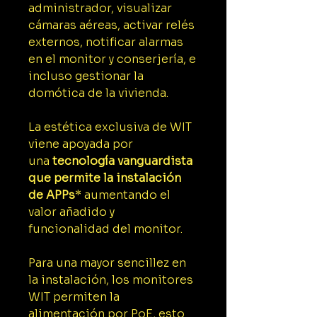
administrador, visualizar
cámaras aéreas, activar relés
externos, notificar alarmas
en el monitor y conserjería, e
incluso gestionar la
domótica de la vivienda.
La estética exclusiva de WIT
viene apoyada por
una
tecnología vanguardista
que permite la instalación
de APPs
* aumentando el
valor añadido y
funcionalidad del monitor.
Para una mayor sencillez en
la instalación, los monitores
WIT permiten la
alimentación por PoE, esto