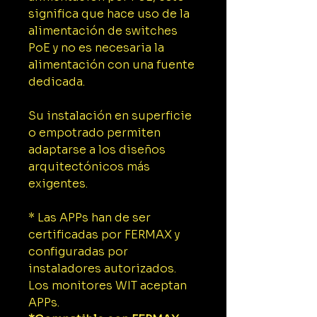
significa que hace uso de la
alimentación de switches
PoE y no es necesaria la
alimentación con una fuente
dedicada.
Su instalación en superficie
o empotrado permiten
adaptarse a los diseños
arquitectónicos más
exigentes.
* Las APPs han de ser
certificadas por FERMAX y
configuradas por
instaladores autorizados.
Los monitores WIT aceptan
APPs.