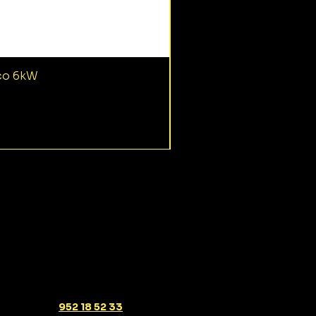
ico 6kW
952 18 52 33