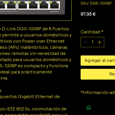
SKU: DGS-1008P
Precio
87,93 €
Impuesto exclu
io D-Link DGS-1008P de 8 Puertos
Cantidad
*
n permite a usuarios domésticos y
itivos con Power over Ethernet
eso (APs) inalámbricos, cámaras
aciones remotas sin necesidad de
eñado para usuarios domésticos y
Agregar al car
S-1008P es compacto y funciona
 ideal para prácticamente
Re
ina.
:
*Información ad
puertos Gigabit Ethernet de
Ficha técnica
ujo IEEE 802.3x, conmutación de