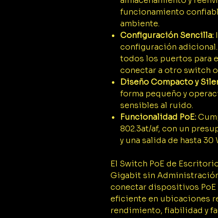
almacenamiento y reenv
funcionamiento confiabl
ambiente.
Configuración Sencilla:
I
configuración adiciona
todos los puertos para 
conectar a otro switch 
Diseño Compacto y Sile
forma pequeño y operaci
sensibles al ruido.
Funcionalidad PoE:
Cumpl
802.3at/af, con un pres
y una salida de hasta 30
El Switch PoE de Escritor
Gigabit sin Administración
conectar dispositivos PoE
eficiente en ubicaciones r
rendimiento, fiabilidad y f