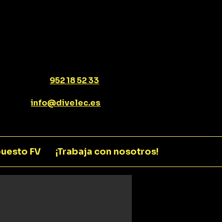
952 18 52 33
info@divelec.es
uesto FV
¡Trabaja con nosotros!