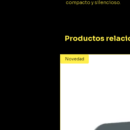
compacto y silencioso.
Productos relac
Novedad