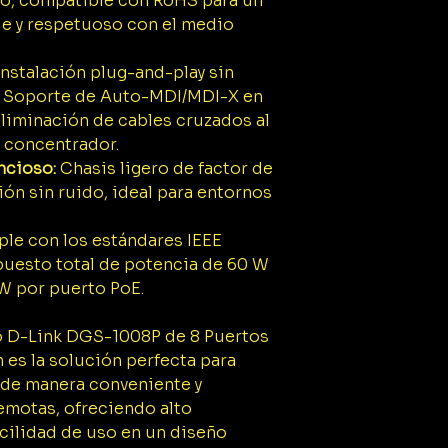
ío, compatible con RoHS para un
e y respetuoso con el medio
nstalación plug-and-play sin
l. Soporte de Auto-MDI/MDI-X en
eliminación de cables cruzados al
o concentrador.
ncioso:
Chasis ligero de factor de
ón sin ruido, ideal para entornos
e con los estándares IEEE
upuesto total de potencia de 60 W
 W por puerto PoE.
io D-Link DGS-1008P de 8 Puertos
 es la solución perfecta para
 de manera conveniente y
emotas, ofreciendo alto
acilidad de uso en un diseño