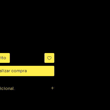
ido
rito
alizar compra
icional.