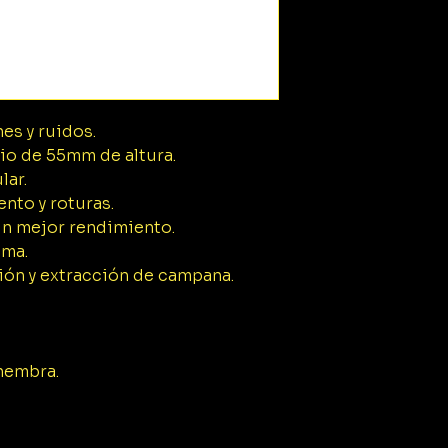
es y ruidos.
io de 55mm de altura.
lar.
ento y roturas.
 un mejor rendimiento.
ema.
ión y extracción de campana.
hembra.