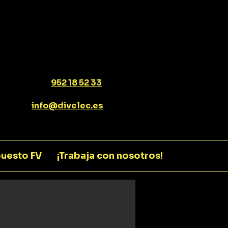
952 18 52 33
info@divelec.es
uesto FV
¡Trabaja con nosotros!