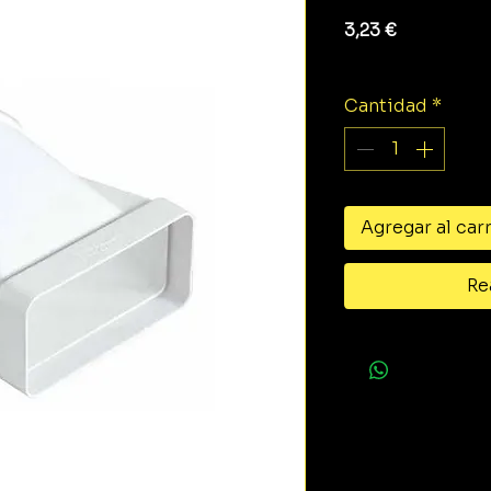
Precio
3,23 €
Impuesto exclu
Cantidad
*
Agregar al car
Re