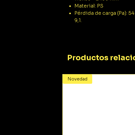
Material: PS
Pérdida de carga (Pa): 54 
9,1.
Productos relac
Novedad