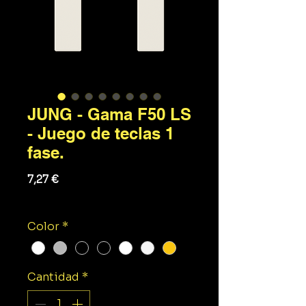
JUNG - Gama F50 LS
- Juego de teclas 1
fase.
Precio
7,27 €
Impuesto excluido
Color
*
Cantidad
*