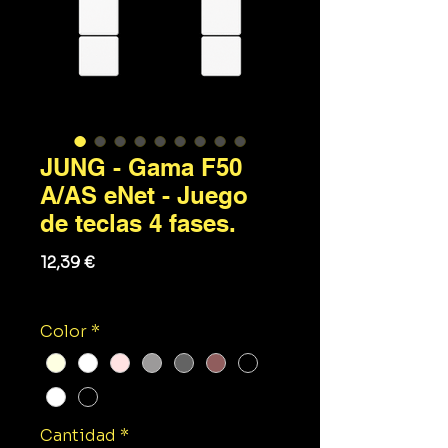
JUNG - Gama F50
A/AS eNet - Juego
de teclas 4 fases.
Precio
12,39 €
Impuesto excluido
Color
*
Cantidad
*