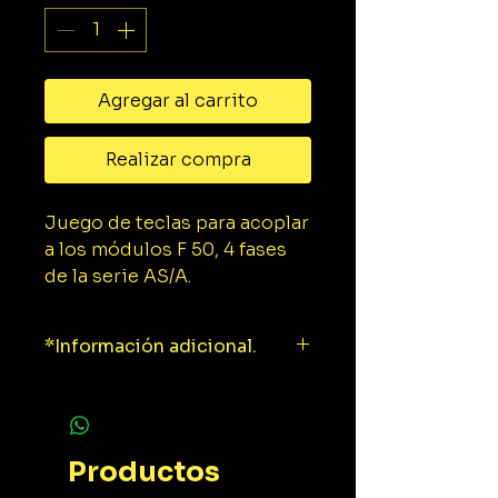
Agregar al carrito
Realizar compra
Juego de teclas para acoplar
a los módulos F 50, 4 fases
de la serie AS/A.
*Información adicional.
Ficha técnica.
Productos