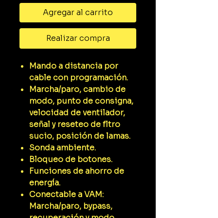
Agregar al carrito
Realizar compra
Mando a distancia por
cable con programación.
Marcha/paro, cambio de
modo, punto de consigna,
velocidad de ventilador,
señal y reseteo de fltro
sucio, posición de lamas.
Sonda ambiente.
Bloqueo de botones.
Funciones de ahorro de
energía.
Conectable a VAM:
Marcha/paro, bypass,
recuperación y modo