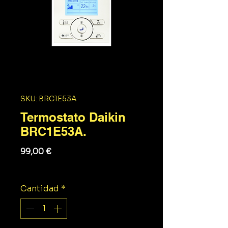
SKU: BRC1E53A
Termostato Daikin
BRC1E53A.
Precio
99,00 €
Impuesto excluido
Cantidad
*