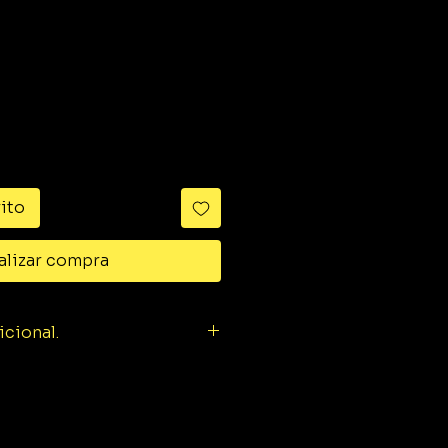
ido
rito
alizar compra
icional.