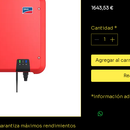
Precio
1643,53 €
Impuesto exclu
Cantidad
*
Agregar al car
Re
*Información ad
Ficha técnica.
garantiza máximos rendimientos