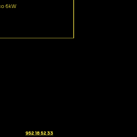
ico 6kW
952 18 52 33