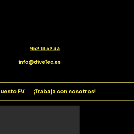
952 18 52 33
info@divelec.es
uesto FV
¡Trabaja con nosotros!