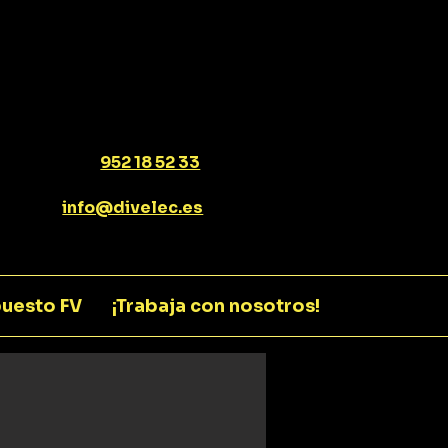
952 18 52 33
info@divelec.es
uesto FV
¡Trabaja con nosotros!