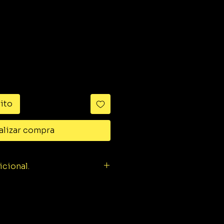
ido
rito
alizar compra
icional.