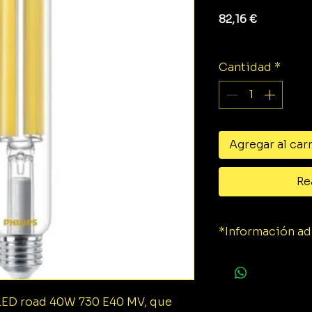
Precio
82,16 €
Impuesto exclu
Cantidad
*
Agregar al car
Re
*Información ad
Ficha técnica.
LED road 40W 730 E40 MV, que