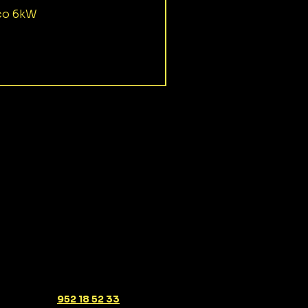
ico 6kW
952 18 52 33