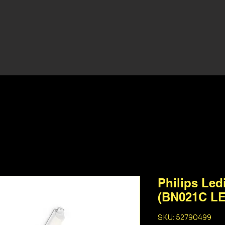
Philips Led
(BN021C LE
SKU: 52790499