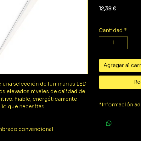
Precio
12,38 €
Impuesto exclu
Cantidad
*
Agregar al car
Re
e una selección de luminarias LED
os elevados niveles de calidad de
itivo. Fiable, energéticamente
*Información ad
o lo que necesitas.
Ficha técnica.
umbrado convencional