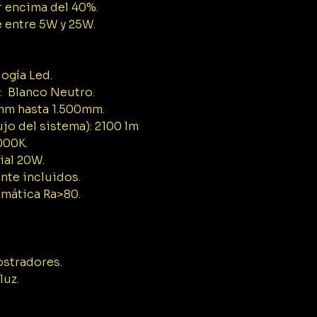
 encima del 40%.
entre 5W y 25W.
ogía Led.
z: Blanco Neutro.
mm hasta 1.500mm.
lujo del sistema): 2100 lm
000K.
ial 20W.
nte incluidos.
mática Ra>80.
ostradores.
luz.