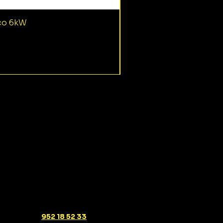
ico 6kW
952 18 52 33