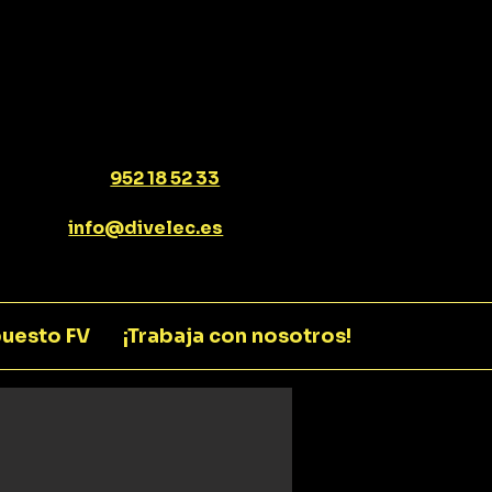
952 18 52 33
info@divelec.es
uesto FV
¡Trabaja con nosotros!