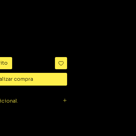
ido
rito
alizar compra
icional.