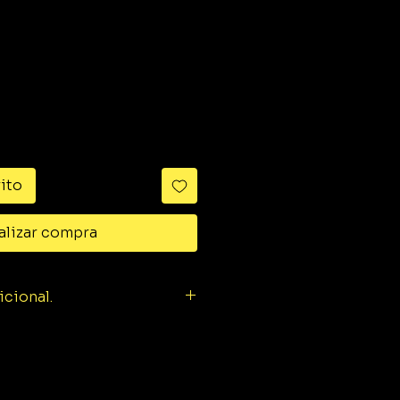
ido
rito
alizar compra
icional.
TP 256
KNX:
DC 21 ... 32 V SELV