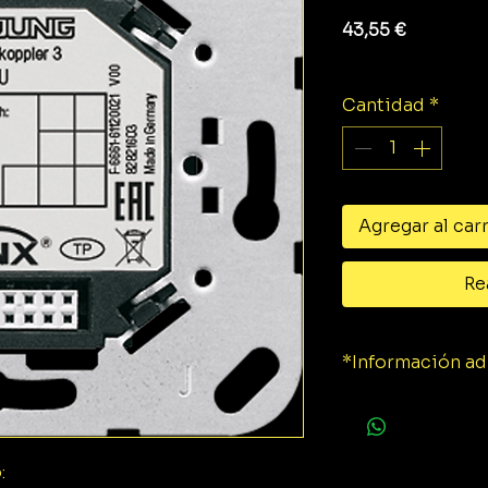
Precio
43,55 €
Impuesto exclu
Cantidad
*
Agregar al car
Re
*Información ad
Medio KNX:
Tensión nominal 
: