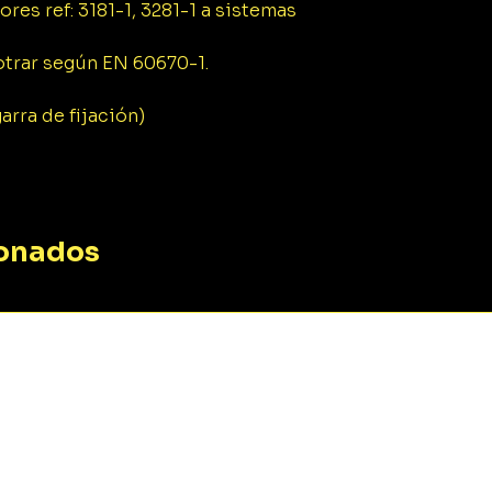
es ref: 3181-1, 3281-1 a sistemas
Temperatura
ambiente:
trar según EN 60670-1.
Temperatura de
almacenaje/trans
garra de fijación)
e:
Clase de aislamie
ionados