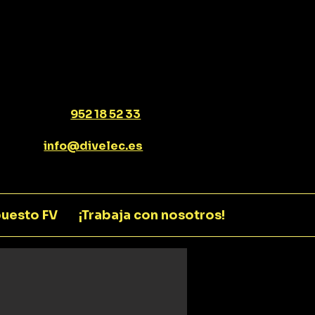
952 18 52 33
info@divelec.es
uesto FV
¡Trabaja con nosotros!