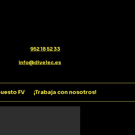
952 18 52 33
info@divelec.es
uesto FV
¡Trabaja con nosotros!