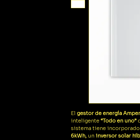
El
gestor de energía
Ampere
inteligente
“Todo en uno”
d
sistema tiene incorporad
6kWh,
un
inversor solar h