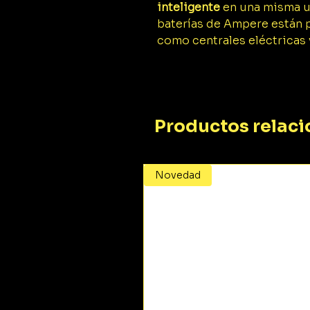
inteligente
en una misma u
baterías de Ampere están 
como centrales eléctricas v
Productos relac
Novedad