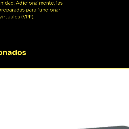
nidad. Adicionalmente, las
preparadas para funcionar
irtuales (VPP).
ionados