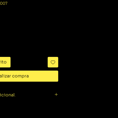
0007
o
ido
rito
alizar compra
icional.