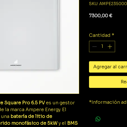
SKU: AMPE23500
Preci
7300,00 €
Impuesto exclu
Cantidad
*
Agregar al car
Re
*Información ad
 Square Pro 6.5 PV
es un gestor
e la marca Ampere Energy. El
Ficha técnica.
o una
batería de litio de
íbrido monofásico de 5kW
y el
BMS