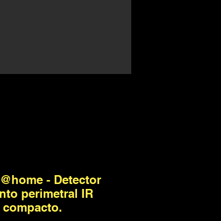
@home - Detector
to perimetral IR
l compacto.