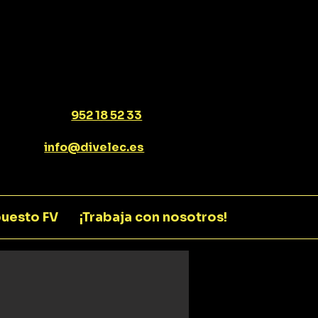
952 18 52 33
info@divelec.es
uesto FV
¡Trabaja con nosotros!