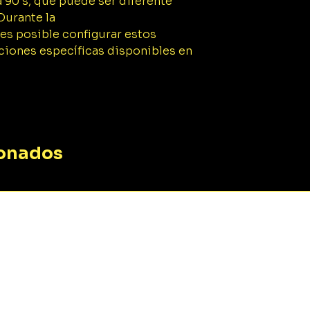
 90 s, que puede ser diferente
 Durante la
es posible configurar estos
ciones específicas disponibles en
ionados