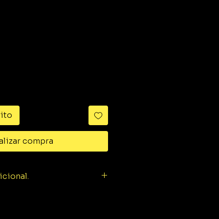
ido
rito
alizar compra
icional.