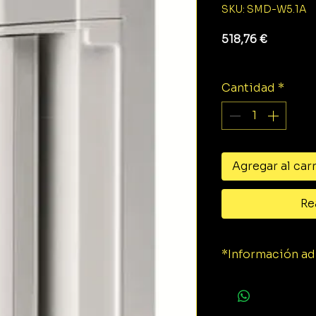
SKU: SMD-W5.1A
Precio
518,76 €
Impuesto exclu
Cantidad
*
Agregar al car
Re
*Información ad
Ficha técnica.