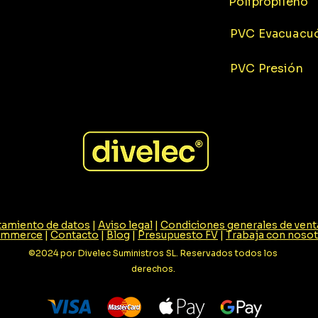
Polipropileno
PVC Evacuacu
PVC Presión
atamiento de datos
|
Aviso legal
|
Condiciones generales de vent
ommerce
|
Contacto
|
Blog
|
Presupuesto FV
|
Trabaja con noso
©2024 por Divelec Suministros SL. Reservados todos los
derechos.