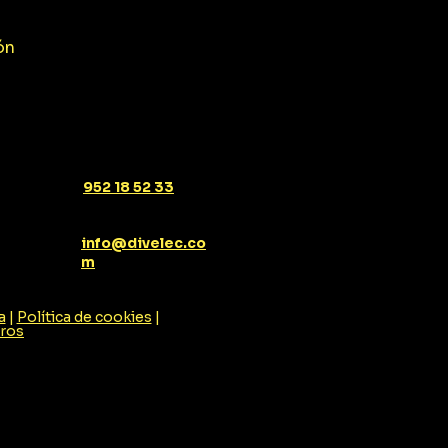
ón
952 18 52 33
info@divelec.co
m
a
|
Política de cookies
|
tros