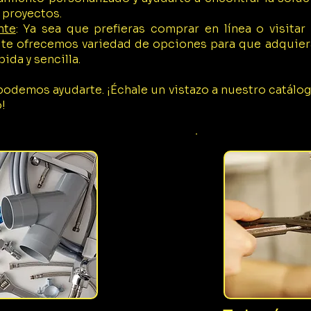
 proyectos.
nte
:
Ya sea que prefieras comprar en línea o visita
 te ofrecemos variedad de opciones para que adquie
ida y sencilla.
demos ayudarte. ¡Échale un vistazo a nuestro catálogo
!