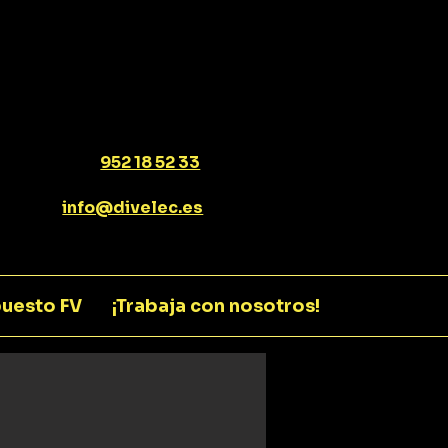
952 18 52 33
info@divelec.es
uesto FV
¡Trabaja con nosotros!