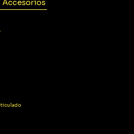
y Accesorios
o
eticulado