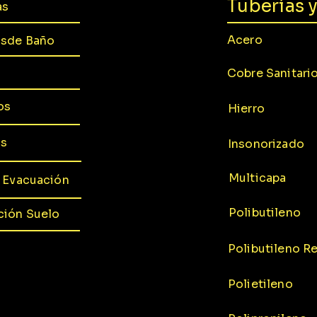
Tuberías 
as
Acero
osde Baño
Cobre Sanitari
os
Hierro
os
Insonorizado
Multicapa
y Evacuación
Polibutileno
ción Suelo
Polibutileno R
Polietileno